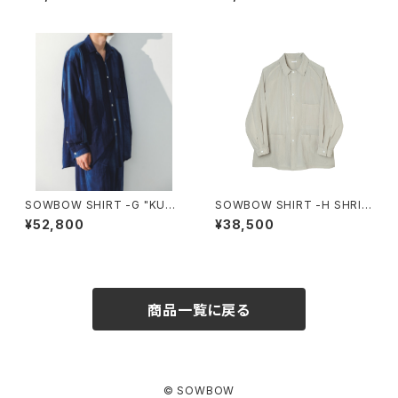
W COLOR WINE
BLUE st
SOWBOW SHIRT -G "KURU
SOWBOW SHIRT -H SHRIN
ME-KASURI" True INDIGO
KLE NYLON GREGE
¥52,800
¥38,500
Stripe
商品一覧に戻る
© SOWBOW