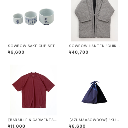
SOWBOW SAKE CUP SET
SOWBOW HANTEN "CHIKU
GO-ORI" TSUMUGI GRAY
¥6,600
¥40,700
［BARAILLE & GARMENTS別
［AZUMA×SOWBOW］ "KUR
注］KIRISHIMA - S/S Tee NE
UME-KASURI" AZUMA BAG
¥11,000
¥6,600