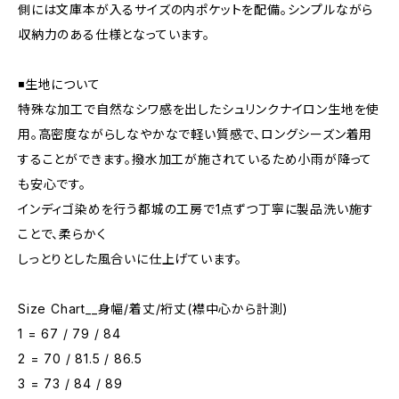
側には文庫本が入るサイズの内ポケットを配備。シンプルながら
収納力のある仕様となっています。
◾️生地について
特殊な加工で自然なシワ感を出したシュリンクナイロン生地を使
用。高密度ながらしなやかなで軽い質感で、ロングシーズン着用
することができます。撥水加工が施されているため小雨が降って
も安心です。
インディゴ染めを行う都城の工房で1点ずつ丁寧に製品洗い施す
ことで、柔らかく
しっとりとした風合いに仕上げています。
Size Chart__身幅/着丈/裄丈(襟中心から計測)
1 = 67 / 79 / 84
2 = 70 / 81.5 / 86.5
3 = 73 / 84 / 89