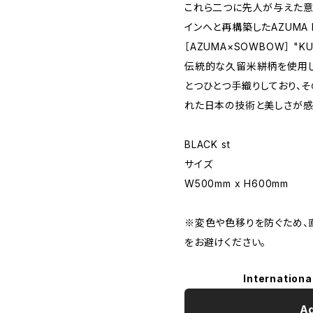
これら二つに先人が与えた意
インへと再構築したAZUMA 
［AZUMA×SOWBOW］ "KUR
伝統的な久留米絣柄を使用し
とつひとつ手織りしており、
れた日本の技術と美しさが感
BLACK st
サイズ
W500mm x H600mm
※変色や色移りを防ぐため
をお避けください。
Internationa
Ad