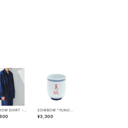
OW SHIRT -G
SOWBOW "YUNOM
UME-KASURI"
I"
,800
¥3,300
INDIGO Stripe