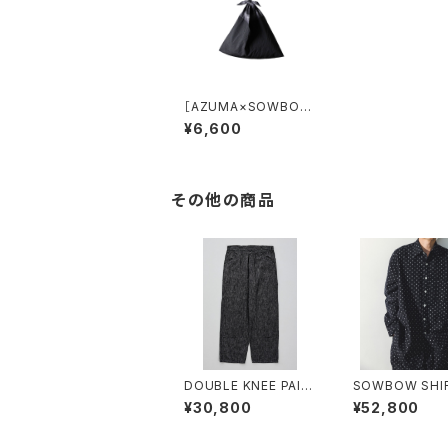
［AZUMA×SOWBO
W］ "KURUME-KASU
¥6,600
RI" AZUMA BAG BLA
CK st
その他の商品
DOUBLE KNEE PAIN
SOWBOW SHIR
TER PANTS DEAD S
"KURUME-KAS
¥30,800
¥52,800
TOCK 9oz BLACK D
POLKA DOTS
ENIM