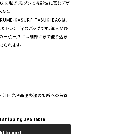
味を継ぎ、モダンで機能性に富むデザ
BAG。
UME-KASURI" TASUKI BAGは、
たトレンディなバッグです。職人がひ
その一点一点には細部にまで織り込ま
じられます。
、直射日光や高温多湿の場所への保管
l shipping available
d to cart