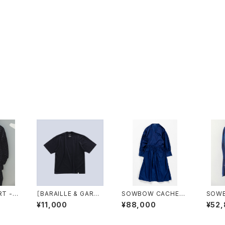
T -G
［BARAILLE & GARME
SOWBOW CACHEC
SOWB
URI"
NTS別注］KIRISHIMA
OEUR DRESS BROA
"KUR
¥11,000
¥88,000
¥52
- S/S Tee NAVY
D CLOTH COTTON
True 
DK INDIGO