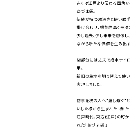
古くは江戸より伝わる四角い
あづま袋。
伝統が持つ趣深さと使い勝手
掛け合わせ、機能性高くモダ
少し過去、少し未来を想像し
ながら新たな価値を生み出す
袋部分には丈夫で撥水ナイ
用。
新旧の生地を切り替えて使い
実現しました。
物事を次の人へ"渡し繋ぐ"
いした様から生まれた「襷 た
江戸時代、東方(江戸)の町
れた「あづま袋 」