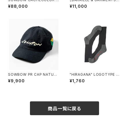
RESS BROAD CLOTH COT
注］KIRISHIMA - S/S Tee NE
¥88,000
¥11,000
TON INDIGO TIE DYE
W COLOR WINE
SOWBOW PR CAP NATURA
"HIRAGANA" LOGOTYPE S
L
OCKS
¥9,900
¥1,760
商品一覧に戻る