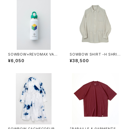
SOWBOW×REVOMAX VAC
SOWBOW SHIRT -H SHRIN
UUM INSULATED BOTTLE
KLE NYLON GREGE
¥6,050
¥38,500
12oz SLIM / "CUBE"
SOWBOW CACHECOEUR D
［BARAILLE & GARMENTS別